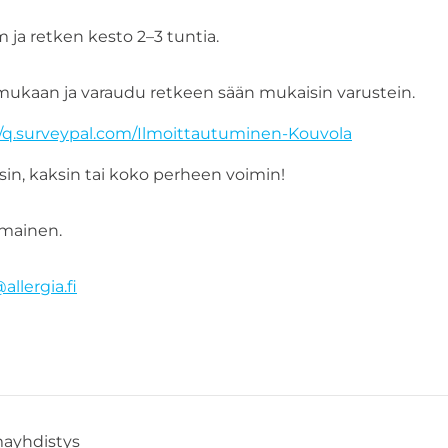
 ja retken kesto 2–3 tuntia.
mukaan ja varaudu retkeen sään mukaisin varustein.
//q.surveypal.com/Ilmoittautuminen-Kouvola
in, kaksin tai koko perheen voimin!
ilmainen.
llergia.fi
mayhdistys