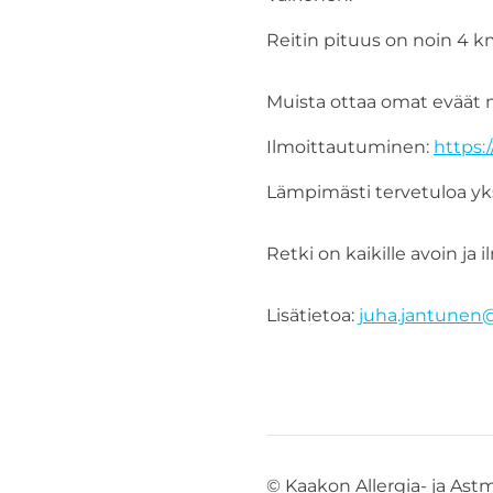
Reitin pituus on noin 4 km
Muista ottaa omat eväät 
Ilmoittautuminen:
https:
Lämpimästi tervetuloa yks
Retki on kaikille avoin ja 
Lisätietoa:
juha.jantunen@a
©
Kaakon Allergia- ja Ast