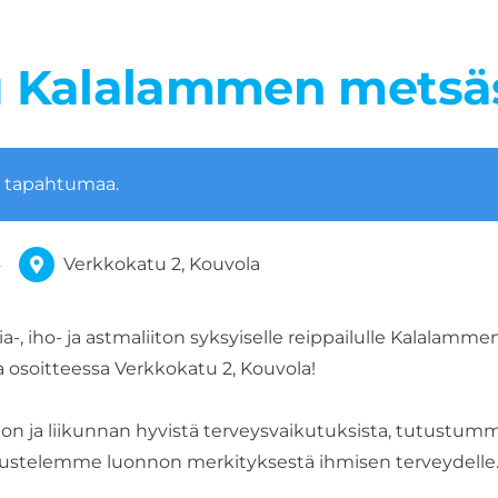
u Kalalammen metsä
ä tapahtumaa.
4
Verkkokatu 2, Kouvola
-, iho- ja astmaliiton syksyiselle reippailulle Kalalamme
a osoitteessa Verkkokatu 2, Kouvola!
n ja liikunnan hyvistä terveysvaikutuksista, tutustumm
kustelemme luonnon merkityksestä ihmisen terveydelle.