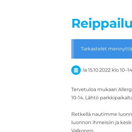
Reippail
Tarkastelet mennytt
la 15.10.2022
klo 10
–
1
Tervetuloa mukaan Allergia
10-14. Lähtö parkkipaikalt
Retkellä nautimme luonno
luonnon ihmeisiin ja kes
Valkonen.