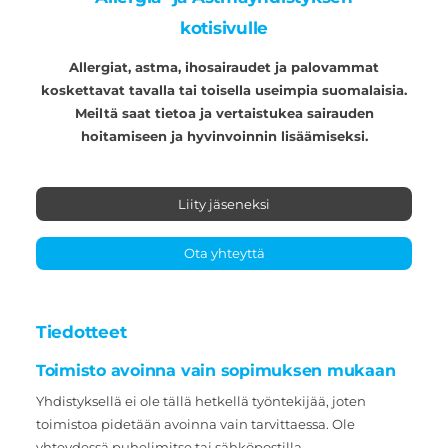
kotisivulle
Allergiat, astma, ihosairaudet ja palovammat
koskettavat tavalla tai toisella useimpia suomalaisia.
Meiltä saat tietoa ja vertaistukea sairauden
hoitamiseen ja hyvinvoinnin lisäämiseksi.
Liity jäseneksi
Ota yhteyttä
Tiedotteet
Toimisto avoinna vain sopimuksen mukaan
Yhdistyksellä ei ole tällä hetkellä työntekijää, joten
toimistoa pidetään avoinna vain tarvittaessa. Ole
yhteydessä puhelimitse tai sähköpostilla.