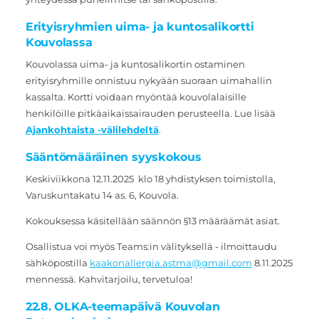
Erityisryhmien uima- ja kuntosalikortti
Kouvolassa
Kouvolassa uima- ja kuntosalikortin ostaminen
erityisryhmille onnistuu nykyään suoraan uimahallin
kassalta. Kortti voidaan myöntää kouvolalaisille
henkilöille pitkäaikaissairauden perusteella. Lue lisää
Ajankohtaista -välilehdeltä
.
Sääntömääräinen syyskokous
Keskiviikkona 12.11.2025 klo 18 yhdistyksen toimistolla,
Varuskuntakatu 14 as. 6, Kouvola.
Kokouksessa käsitellään säännön §13 määräämät asiat.
Osallistua voi myös Teams:in välityksellä - ilmoittaudu
sähköpostilla
kaakonallergia.astma@gmail.com
8.11.2025
mennessä. Kahvitarjoilu, tervetuloa!
22.8. OLKA-teemapäivä Kouvolan