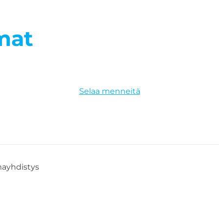
mat
Selaa menneitä
mayhdistys