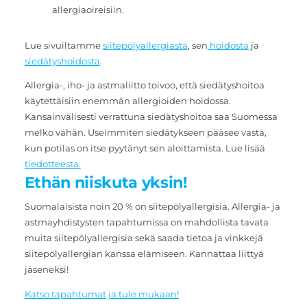
allergiaoireisiin.
Lue sivuiltamme
siitepölyallergiasta
, sen
hoidosta
ja
siedätyshoidosta
.
Allergia-, iho- ja astmaliitto toivoo, että siedätyshoitoa
käytettäisiin enemmän allergioiden hoidossa.
Kansainvälisesti verrattuna siedätyshoitoa saa Suomessa
melko vähän. Useimmiten siedätykseen pääsee vasta,
kun potilas on itse pyytänyt sen aloittamista. Lue lisää
tiedotteesta.
Ethän niiskuta yksin!
Suomalaisista noin 20 % on siitepölyallergisia. Allergia- ja
astmayhdistysten tapahtumissa on mahdollista tavata
muita siitepölyallergisia sekä saada tietoa ja vinkkejä
siitepölyallergian kanssa elämiseen. Kannattaa liittyä
jäseneksi!
Katso tapahtumat ja tule mukaan!