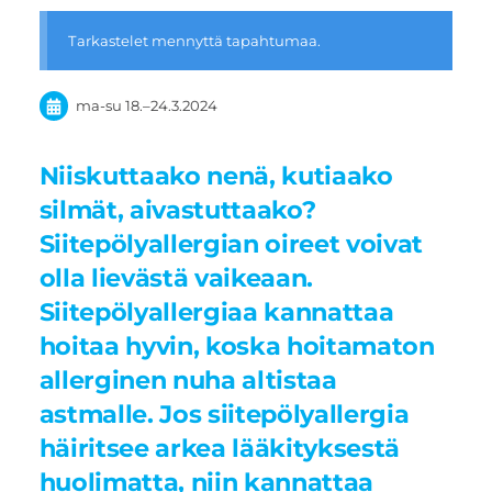
Tarkastelet mennyttä tapahtumaa.
ma-su
18.
–
24.3.2024
Niiskuttaako nenä, kutiaako
silmät, aivastuttaako?
Siitepölyallergian oireet voivat
olla lievästä vaikeaan.
Siitepölyallergiaa kannattaa
hoitaa hyvin, koska hoitamaton
allerginen nuha altistaa
astmalle. Jos siitepölyallergia
häiritsee arkea lääkityksestä
huolimatta, niin kannattaa