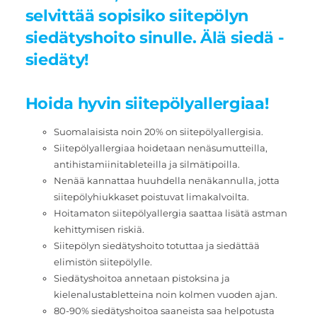
selvittää sopisiko siitepölyn
siedätyshoito sinulle. Älä siedä -
siedäty!
Hoida hyvin siitepölyallergiaa!
Suomalaisista noin 20% on siitepölyallergisia.
Siitepölyallergiaa hoidetaan nenäsumutteilla,
antihistamiinitableteilla ja silmätipoilla.
Nenää kannattaa huuhdella nenäkannulla, jotta
siitepölyhiukkaset poistuvat limakalvoilta.
Hoitamaton siitepölyallergia saattaa lisätä astman
kehittymisen riskiä.
Siitepölyn siedätyshoito totuttaa ja siedättää
elimistön siitepölylle.
Siedätyshoitoa annetaan pistoksina ja
kielenalustabletteina noin kolmen vuoden ajan.
80-90% siedätyshoitoa saaneista saa helpotusta